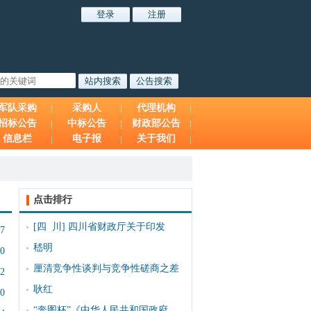
军队采购
采购人
代理机构
招标公告
中标公告
财政部公告
信息栏
电子报
关于我们
点击排行
[四 川]
四川省财政厅关于印发
07
嵇明
10
厘清竞争性谈判与竞争性磋商之差
12
耿红
00
“奔图杯”《中华人民共和国政府