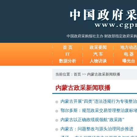
中国政府采购报社主办 财政部指定政府采
首 页
政采要闻
地方动
IT
汽 车
电 器
数据分析
人物访谈
曝光台
当前位置：
首页
>>
内蒙古政采新闻联播
内蒙古政采新闻联播
内蒙古开展“四类”违法违规行为专项整治
鄂尔多斯：规范政采交易管理整治废标
内蒙古以正确政绩观领航“政采路”
内蒙古：问题整改与源头治理同步推进