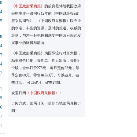
40
《中国政府采购报》
的前身是伴随我国政府
24
采购事业一路同行12年的《中国财经报?政
15
府采购周刊》。《中国政府采购报》以专业
的水准、丰富的资讯、及时的报道、权威的
影响，与您一起把握和感受中国政府采购发
38
展事业的脉搏与动向。
14
《中国政府采购报》为国际流行对开大报，
07
精美彩色印刷；每周二、周五出版，每期8
14
个版，全年订价276元，每月定价23元，每
27
季定价69元。零售每份3元。可以破月、破
季订阅。 可以破月、破季订阅。
31
欢迎订阅
《中国政府采购报》
！
39
订阅方式：邮局订阅（请到当地邮局直接订
16
阅）
37
51