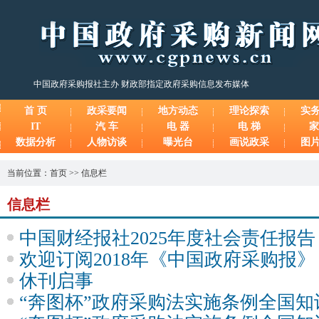
中国政府采购报社主办 财政部指定政府采购信息发布媒体
首 页
政采要闻
地方动态
理论探索
实
IT
汽 车
电 器
电 梯
家
数据分析
人物访谈
曝光台
画说政采
图
当前位置：
首页
>>
信息栏
信息栏
中国财经报社2025年度社会责任报告
欢迎订阅2018年《中国政府采购报》
休刊启事
“奔图杯”政府采购法实施条例全国