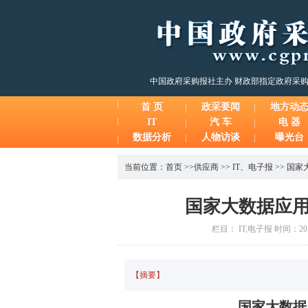
中国政府采购报社主办 财政部指定政府采
首 页
政采要闻
地方动
IT
汽 车
电 器
数据分析
人物访谈
曝光台
当前位置：
首页
>>
供应商
>>
IT
、
电子报
>>
国家
国家大数据应
栏目： IT,电子报 时间：201
【摘要】
国家大数据