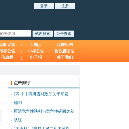
军队采购
采购人
代理机构
招标公告
中标公告
财政部公告
信息栏
电子报
关于我们
点击排行
[四 川]
四川省财政厅关于印发
嵇明
厘清竞争性谈判与竞争性磋商之差
耿红
“奔图杯”《中华人民共和国政府