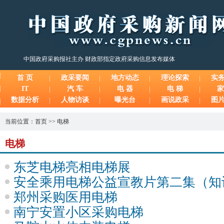
中国政府采购报社主办 财政部指定政府采购信息发布媒体
首 页
政采要闻
地方动态
理论探索
实
IT
汽 车
电 器
电 梯
家
数据分析
人物访谈
曝光台
画说政采
图
当前位置：
首页
>>
电梯
电梯
东芝电梯亮相电梯展
安全乘用电梯公益宣教片第二集（知
郑州采购医用电梯
南宁安置小区采购电梯