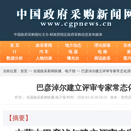
中国政府采购报社主办 财政部指定政府采购信息发布媒体
首 页
政采要闻
地方动态
理论探索
实
IT
汽 车
电 器
电 梯
家
数据分析
人物访谈
曝光台
画说政采
图
当前位置：
首页
>>
全国政采新闻联播
、
电子报
>>
巴彦淖尔建立评审专家常态化清
巴彦淖尔建立评审专家常态
栏目： 全国政采新闻联播,电子报 时间：2026-03-16 20:24:14 发布：管理
【摘要】