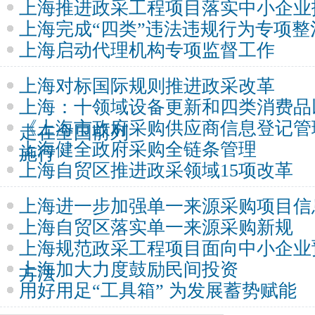
上海推进政采工程项目落实中小企业
上海完成“四类”违法违规行为专项整
上海启动代理机构专项监督工作
上海对标国际规则推进政采改革
上海：十领域设备更新和四类消费品
《上海市政府采购供应商信息登记管
走在全国前列
上海健全政府采购全链条管理
施行
上海自贸区推进政采领域15项改革
上海进一步加强单一来源采购项目信
上海自贸区落实单一来源采购新规
上海规范政采工程项目面向中小企业
上海加大力度鼓励民间投资
方法
用好用足“工具箱” 为发展蓄势赋能