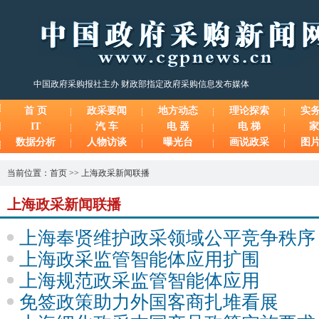
中国政府采购报社主办 财政部指定政府采购信息发布媒体
首 页
政采要闻
地方动态
理论探索
实
IT
汽 车
电 器
电 梯
家
数据分析
人物访谈
曝光台
画说政采
图
当前位置：
首页
>>
上海政采新闻联播
上海政采新闻联播
上海奉贤维护政采领域公平竞争秩序
上海政采监管智能体应用扩围
上海规范政采监管智能体应用
免签政策助力外国客商扎堆看展