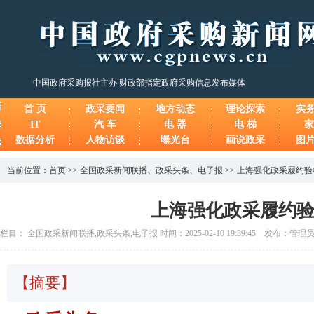
中国政府采购报社主办 财政部指定政府采购信息发布媒体
首 页
政采要闻
地方动态
理论探索
实
IT
汽 车
电 器
电 梯
家
数据分析
人物访谈
曝光台
画说政采
图
当前位置：
首页
>>
全国政采新闻联播
、
政采头条
、
电子报
>>
上海强化政采履约验
上海强化政采履约
栏目： 全国政采新闻联播,政采头条,电子报 时间：2025-02-10 19:39:45 发布：管理
【摘要】