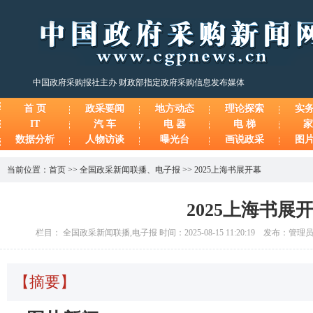
中国政府采购报社主办 财政部指定政府采购信息发布媒体
首 页
政采要闻
地方动态
理论探索
实
IT
汽 车
电 器
电 梯
家
数据分析
人物访谈
曝光台
画说政采
图
当前位置：
首页
>>
全国政采新闻联播
、
电子报
>>
2025上海书展开幕
2025上海书展
栏目： 全国政采新闻联播,电子报 时间：2025-08-15 11:20:19 发布：管理
【摘要】