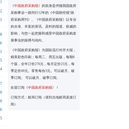
07
《中国政府采购报》
的前身是伴随我国政府
12
采购事业一路同行12年的《中国财经报?政
51
府采购周刊》。《中国政府采购报》以专业
的水准、丰富的资讯、及时的报道、权威的
影响，与您一起把握和感受中国政府采购发
08
展事业的脉搏与动向。
26
《中国政府采购报》为国际流行对开大报，
41
精美彩色印刷；每周二、周五出版，每期8
35
个版，全年订价276元，每月定价23元，每
14
季定价69元。零售每份3元。可以破月、破
季订阅。 可以破月、破季订阅。
57
欢迎订阅
《中国政府采购报》
！
00
订阅方式：邮局订阅（请到当地邮局直接订
10
阅）
46
05