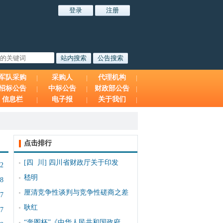
军队采购
采购人
代理机构
招标公告
中标公告
财政部公告
信息栏
电子报
关于我们
点击排行
[四 川]
四川省财政厅关于印发
32
嵇明
18
厘清竞争性谈判与竞争性磋商之差
57
耿红
57
“奔图杯”《中华人民共和国政府