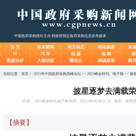
中国政府采购报社主办 财政部指定政府采购信息发布媒体
首 页
政采要闻
地方动态
理论探索
实
IT
汽 车
电 器
电 梯
家
数据分析
人物访谈
曝光台
画说政采
图
当前位置：
首页
>>
2021年中国政府采购高峰论坛
>>
2021峰会特刊
、
电子报
>>
披
披星逐梦去满载
栏目： 2021峰会特刊,电子报 时间：2022-08-02 00:21:18 发布：管
【摘要】