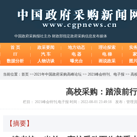
中国政府采购报社主办 财政部指定政府采购信息发布媒体
首 页
政采要闻
地方动态
理论探索
实
IT
汽 车
电 器
电 梯
家
数据分析
人物访谈
曝光台
画说政采
图
当前位置：
首页
>>
2021年中国政府采购高峰论坛
>>
2021峰会特刊
、
电子报
>>
高
高校采购：踏浪前
栏目： 2021峰会特刊,电子报 时间：2022-08-01 23:49:18 发布：管
【摘要】