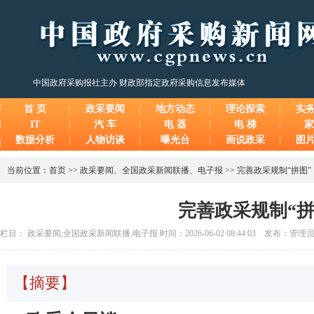
中国政府采购报社主办 财政部指定政府采购信息发布媒体
首 页
政采要闻
地方动态
理论探索
实
IT
汽 车
电 器
电 梯
家
数据分析
人物访谈
曝光台
画说政采
图
当前位置：
首页
>>
政采要闻
、
全国政采新闻联播
、
电子报
>>
完善政采规制“拼图”
完善政采规制“拼
栏目： 政采要闻,全国政采新闻联播,电子报 时间：2026-06-02 08:44:03 发布：管理
【摘要】