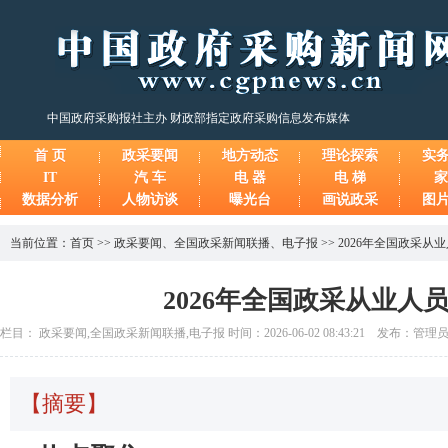
中国政府采购报社主办 财政部指定政府采购信息发布媒体
首 页
政采要闻
地方动态
理论探索
实
IT
汽 车
电 器
电 梯
家
数据分析
人物访谈
曝光台
画说政采
图
当前位置：
首页
>>
政采要闻
、
全国政采新闻联播
、
电子报
>>
2026年全国政采从
2026年全国政采从业人
栏目： 政采要闻,全国政采新闻联播,电子报 时间：2026-06-02 08:43:21 发布：管理
【摘要】