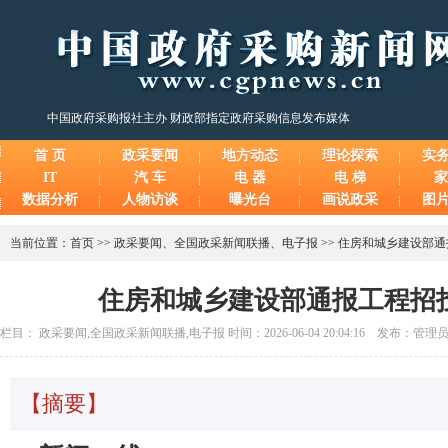
中国政府采购报社主办 财政部指定政府采购信息发布媒体
首 页
政采要闻
地方动态
理论探索
实
IT
汽 车
电 器
电 梯
家
数据分析
人物访谈
曝光台
画说政采
图
当前位置：
首页
>>
政采要闻
、
全国政采新闻联播
、
电子报
>>
住房和城乡建设部通
住房和城乡建设部通报工程招
栏目： 政采要闻,全国政采新闻联播,电子报 时间：2026-06-04 20:04:16 发布：管理
【摘要】