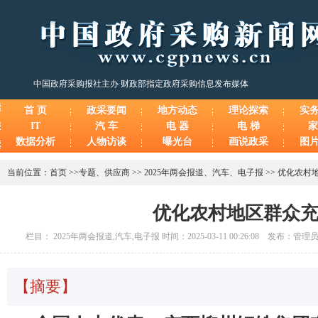
中国政府采购报社主办 财政部指定政府采购信息发布媒体
首 页
政采要闻
地方动态
理论探索
实
IT
汽 车
电 器
电 梯
家
数据分析
人物访谈
曝光台
画说政采
图
当前位置：
首页
>>
专题
、
供应商
>>
2025年两会报道
、
汽车
、
电子报
>>
优化农村
优化农村地区群众
栏目： 2025年两会报道,汽车,电子报 时间：2025-03-11 00:26:08 发布：管
【摘要】