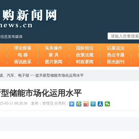
购信息发布媒体
态
理论探索
实务操作
国际前沿
以案说法
电 梯
家 具
政策法规
热点专题
画说政采
图片新闻
时政要闻
阳光副刊
报道
、
汽车
、
电子报
>>
提升新型储能市场化运用水平
新型储能市场化运用水平
-03-11 00:26:36 发布：管理员 分享到：