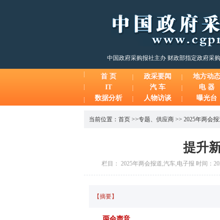
中国政府采购报社主办 财政部指定政府采
首 页
政采要闻
地方动
IT
汽 车
电 器
数据分析
人物访谈
曝光台
当前位置：
首页
>>
专题
、
供应商
>>
2025年两会
提升
栏目： 2025年两会报道,汽车,电子报 时间：2025
【摘要】
两会声音