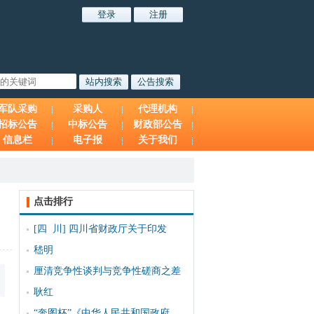
军队采购
采购人
代理机构
招标公告
中标公告
财政部公告
信息栏
电子报
关于我们
点击排行
[四 川]
四川省财政厅关于印发
嵇明
厘清竞争性谈判与竞争性磋商之差
耿红
“奔图杯”《中华人民共和国政府