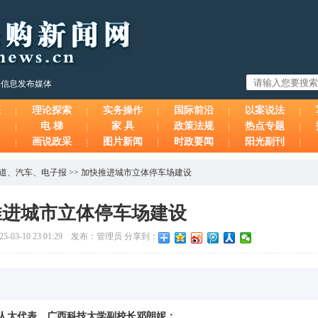
购信息发布媒体
态
理论探索
实务操作
国际前沿
以案说法
电 梯
家 具
政策法规
热点专题
画说政采
图片新闻
时政要闻
阳光副刊
报道
、
汽车
、
电子报
>>
加快推进城市立体停车场建设
推进城市立体停车场建设
-03-10 23:01:29 发布：管理员 分享到：
人大代表、广西科技大学副校长邓朗妮：