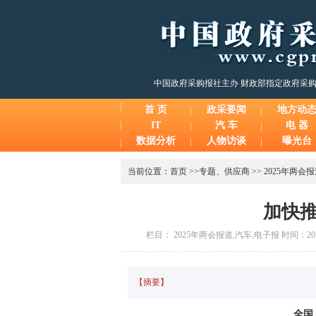
中国政府采购报社主办 财政部指定政府采
首 页
政采要闻
地方动
IT
汽 车
电 器
数据分析
人物访谈
曝光台
当前位置：
首页
>>
专题
、
供应商
>>
2025年两会
加快
栏目： 2025年两会报道,汽车,电子报 时间：2025
【摘要】
全国