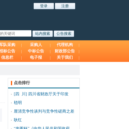
军队采购
采购人
代理机构
招标公告
中标公告
财政部公告
信息栏
电子报
关于我们
点击排行
[四 川]
四川省财政厅关于印发
嵇明
厘清竞争性谈判与竞争性磋商之差
耿红
“奔图杯”《中华人民共和国政府