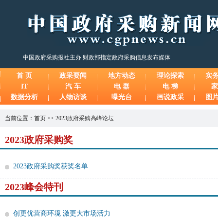
中国政府采购报社主办 财政部指定政府采购信息发布媒体
首 页
政采要闻
地方动态
理论探索
实
IT
汽 车
电 器
电 梯
家
数据分析
人物访谈
曝光台
画说政采
图
当前位置：
首页
>>
2023政府采购高峰论坛
2023政府采购奖
2023政府采购奖获奖名单
2023峰会特刊
创更优营商环境 激更大市场活力