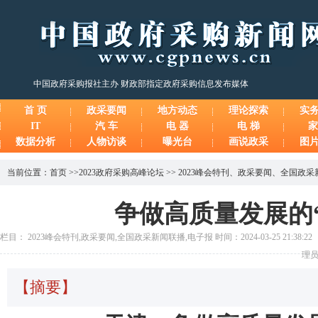
中国政府采购报社主办 财政部指定政府采购信息发布媒体
首 页
政采要闻
地方动态
理论探索
实
IT
汽 车
电 器
电 梯
家
数据分析
人物访谈
曝光台
画说政采
图
当前位置：
首页
>>
2023政府采购高峰论坛
>>
2023峰会特刊
、
政采要闻
、
全国政采
争做高质量发展的
栏目： 2023峰会特刊,政采要闻,全国政采新闻联播,电子报 时间：2024-03-25 21:38:
理员
【摘要】