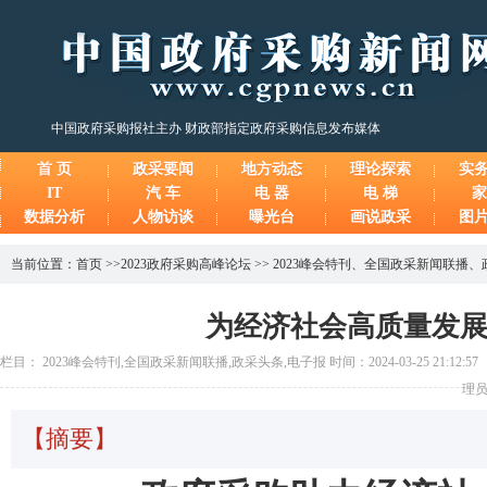
中国政府采购报社主办 财政部指定政府采购信息发布媒体
首 页
政采要闻
地方动态
理论探索
实
IT
汽 车
电 器
电 梯
家
数据分析
人物访谈
曝光台
画说政采
图
当前位置：
首页
>>
2023政府采购高峰论坛
>>
2023峰会特刊
、
全国政采新闻联播
、
为经济社会高质量发
栏目： 2023峰会特刊,全国政采新闻联播,政采头条,电子报 时间：2024-03-25 21:12:
理员
【摘要】