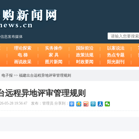
购信息发布媒体
态
理论探索
实务操作
国际前沿
以案说法
电 梯
家 具
政策法规
热点专题
画说政采
图片新闻
时政要闻
阳光副刊
、
电子报
>>
福建出台远程异地评审管理规则
台远程异地评审管理规则
5-28 19:56:47 发布：管理员 分享到：