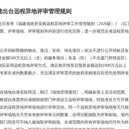
建出台远程异地评审管理规则
近日发布《福建省政府采购远程异地评审工作管理规则（2026版）》（以
围、评审场地、评审规则等内容进行优化完善，进一步规范全省远程异地
公开招标限额的物业、保洁、安保、绿化项目；依法不进行公开招标且金
算金额500万元以上（含）的服务项目；各县（区）（不含厦门所辖县区）
都应采用远程异地评审方式。满足相关情形且预算金额达到1000万元以上
专家在省内数量极少，无法满足评审需求的政府采购项目应优先使用跨省
合场地自身实际情况，制订《场地管理规范》，明确各类人员活动范围、
根据自身需求向省级财政部门申请设立远程评审场地，经批准后方可开展
近的远程异地评审场地进行评审活动。同一个远程异地评审场地每天只能
评审场地当天空余有效评审单元间数量，合理分配抽取为评审副场。省内
部门同意可不纳入被抽取评审副场。全省范围内所有评审场地均可作为跨