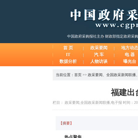
中国政府采购报社主办 财政部指定政府采
首 页
政采要闻
地方动
IT
汽 车
电 器
数据分析
人物访谈
曝光台
当前位置：
首页
>>
政采要闻
、
全国政采新闻联播
福建出
栏目： 政采要闻,全国政采新闻联播,电子报 时间：2026-0
【摘要】
热点聚焦