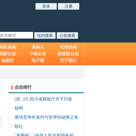
军队采购
采购人
代理机构
招标公告
中标公告
财政部公告
信息栏
电子报
关于我们
点击排行
[四 川]
四川省财政厅关于印发
嵇明
厘清竞争性谈判与竞争性磋商之差
耿红
“奔图杯”《中华人民共和国政府