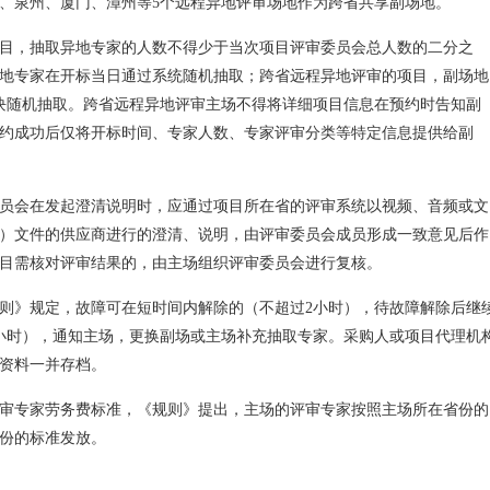
、泉州、厦门、漳州等5个远程异地评审场地作为跨省共享副场地。
目，抽取异地专家的人数不得少于当次项目评审委员会总人数的二分之
地专家在开标当日通过系统随机抽取；跨省远程异地评审的项目，副场地
块随机抽取。跨省远程异地评审主场不得将详细项目信息在预约时告知副
约成功后仅将开标时间、专家人数、专家评审分类等特定信息提供给副
员会在发起澄清说明时，应通过项目所在省的评审系统以视频、音频或文
）文件的供应商进行的澄清、说明，由评审委员会成员形成一致意见后作
目需核对评审结果的，由主场组织评审委员会进行复核。
则》规定，故障可在短时间内解除的（不超过2小时），待故障解除后继
小时），通知主场，更换副场或主场补充抽取专家。采购人或项目代理机
资料一并存档。
审专家劳务费标准，《规则》提出，主场的评审专家按照主场所在省份的
份的标准发放。