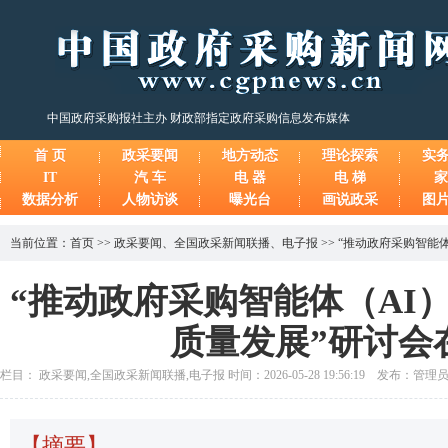
中国政府采购报社主办 财政部指定政府采购信息发布媒体
首 页
政采要闻
地方动态
理论探索
实
IT
汽 车
电 器
电 梯
家
数据分析
人物访谈
曝光台
画说政采
图
当前位置：
首页
>>
政采要闻
、
全国政采新闻联播
、
电子报
>>
“推动政府采购智能
“推动政府采购智能体（AI
质量发展”研讨会
栏目： 政采要闻,全国政采新闻联播,电子报 时间：2026-05-28 19:56:19 发布：管理
【摘要】