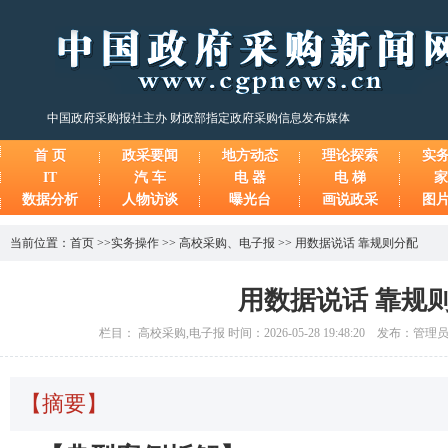
中国政府采购报社主办 财政部指定政府采购信息发布媒体
首 页
政采要闻
地方动态
理论探索
实
IT
汽 车
电 器
电 梯
家
数据分析
人物访谈
曝光台
画说政采
图
当前位置：
首页
>>
实务操作
>>
高校采购
、
电子报
>>
用数据说话 靠规则分配
用数据说话 靠规
栏目： 高校采购,电子报 时间：2026-05-28 19:48:20 发布：管
【摘要】