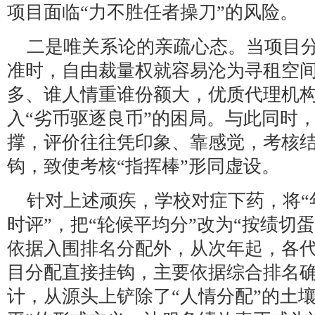
项目面临“力不胜任者操刀”的风险。
二是唯关系论的亲疏心态。当项目
准时，自由裁量权就容易沦为寻租空
多、谁人情重谁份额大，优质代理机
入“劣币驱逐良币”的困局。与此同时
撑，评价往往凭印象、靠感觉，考核
钩，致使考核“指挥棒”形同虚设。
针对上述顽疾，学校对症下药，将“
时评”，把“轮候平均分”改为“按绩切
依据入围排名分配外，从次年起，各
目分配直接挂钩，主要依据综合排名
计，从源头上铲除了“人情分配”的土