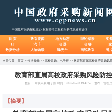
中国政府采购报社主办 财政部指定政府采购信息发布媒体
首 页
政采要闻
地方动态
理论探索
实
IT
汽 车
电 器
电 梯
家
数据分析
人物访谈
曝光台
画说政采
图
当前位置：
首页
>>
实务操作
>>
高校采购
、
电子报
>>
教育部直属高校政府采购风
教育部直属高校政府采购风险防
栏目： 高校采购,电子报 时间：2026-05-28 19:47:59 发布：管
【摘要】