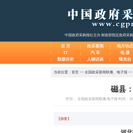
中国政府采购报社主办 财政部指定政府采
首 页
政采要闻
地方动
IT
汽 车
电 器
数据分析
人物访谈
曝光台
当前位置：
首页
>>
全国政采新闻联播
、
电子报
>
磁县
栏目： 全国政采新闻联播,电子报 时间：2026-
【摘要】
河北