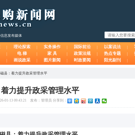
购信息发布媒体
态
理论探索
实务操作
国际前沿
以案说法
电 梯
家 具
政策法规
热点专题
画说政采
图片新闻
时政要闻
阳光副刊
>
磁县：着力提升政采管理水平
：着力提升政采管理水平
01-13 09:43:21 发布：管理员 分享到：
磁县：着力提升政采管理水平