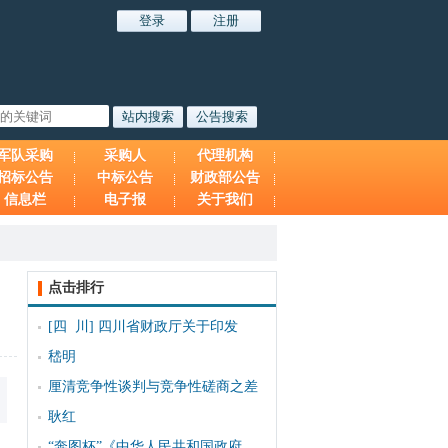
军队采购
采购人
代理机构
招标公告
中标公告
财政部公告
信息栏
电子报
关于我们
点击排行
[四 川]
四川省财政厅关于印发
嵇明
厘清竞争性谈判与竞争性磋商之差
耿红
“奔图杯”《中华人民共和国政府