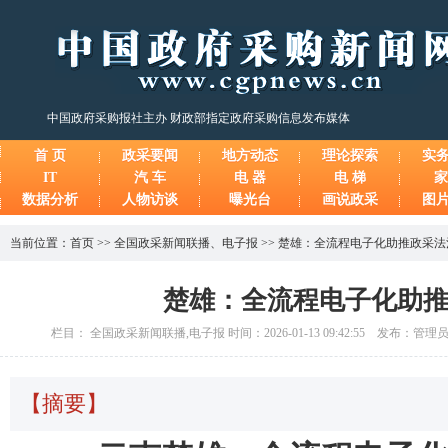
中国政府采购报社主办 财政部指定政府采购信息发布媒体
首 页
政采要闻
地方动态
理论探索
实
IT
汽 车
电 器
电 梯
家
数据分析
人物访谈
曝光台
画说政采
图
当前位置：
首页
>>
全国政采新闻联播
、
电子报
>>
楚雄：全流程电子化助推政采法
楚雄：全流程电子化助
栏目： 全国政采新闻联播,电子报 时间：2026-01-13 09:42:55 发布：管理
【摘要】