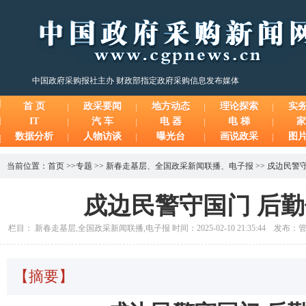
中国政府采购报社主办 财政部指定政府采购信息发布媒体
首 页
政采要闻
地方动态
理论探索
实
IT
汽 车
电 器
电 梯
家
数据分析
人物访谈
曝光台
画说政采
图
当前位置：
首页
>>
专题
>>
新春走基层
、
全国政采新闻联播
、
电子报
>>
戍边民警守
戍边民警守国门 后
栏目： 新春走基层,全国政采新闻联播,电子报 时间：2025-02-10 21:35:44 发布：
【摘要】