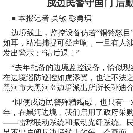
戍边民警守国门 后
■ 本报记者 吴敏 彭勇琪
边境线上，监控设备仿若“铜铃怒目
如耳，精准捕捉可疑声响，一旦有人
发出警示：“请后退！”
“去年配备的边境监控设备，恰似现
在边境巡防巡控如虎添翼，也让不法之
黑河市大黑河岛边境派出所所长孙迪
“即便戍边民警殚精竭虑，也只有一
年，在黑河边境，我们启用了政府采
——雷球联动系统和振动光纤系统。
足不出户阅尽边境线上的每一个画面