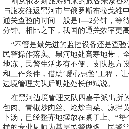
刚从俄罗斯旅游归来的旅客朱家睿对
与旅友往返黑河市与俄罗斯布拉戈维
通关查验的时间一般是1—2分钟，等待
分钟。相比之下，我国的通关效率更高
“不管是最先进的监控设备还是查验
民警操作落实。黑河地处高寒地带，
地冻，民警生活多有不便。支队想方
和工作条件，借助‘暖心惠警’工程，
边境管理支队后勤处处长伊斌说。
在黑河边境管理支队四嘉子派出所
包肉、青椒炒肉丝、炝炒白菜、凉拌
卜汤，已经整齐地摆放在桌子上。“每
样的专业厨师为基层民警做饭。民警