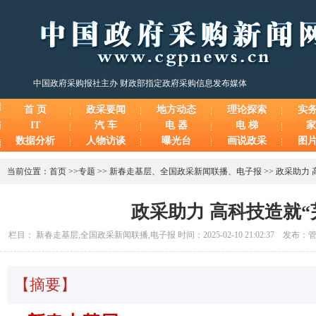
中国政府采购报社主办 财政部指定政府采购信息发布媒体
首 页
政采要闻
地方动态
理论探索
实
IT
汽 车
电 器
电 梯
家
数据分析
人物访谈
曝光台
画说政采
图
当前位置：
首页
>>
专题
>>
新春走基层
、
全国政采新闻联播
、
电子报
>>
政采助力 
政采助力 高科技造就“
栏目： 新春走基层,全国政采新闻联播,电子报 时间：2025-02-10 21:02:37 发布：
【摘要】