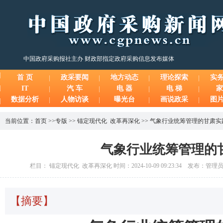
中国政府采购报社主办 财政部指定政府采购信息发布媒体
首 页
政采要闻
地方动态
理论探索
实
IT
汽 车
电 器
电 梯
家
数据分析
人物访谈
曝光台
画说政采
图
当前位置：
首页
>>
专版
>>
锚定现代化 改革再深化
>>
气象行业统筹管理的甘肃实
气象行业统筹管理的
栏目： 锚定现代化 改革再深化 时间：2024-10-09 09:23:34 发布：管理
【摘要】