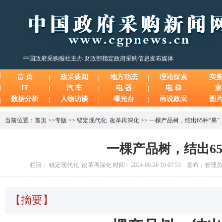
中国政府采购报社主办 财政部指定政府采购信息发布媒体
首 页
政采要闻
地方动态
理论探索
实
IT
汽 车
电 器
电 梯
家
数据分析
人物访谈
曝光台
画说政采
图
当前位置：
首页
>>
专版
>>
锚定现代化 改革再深化
>>
一棵产品树，结出65种“果”
一棵产品树，结出65
栏目： 锚定现代化 改革再深化 时间：2024-09-26 10:07:53 发布：管理
【摘要】