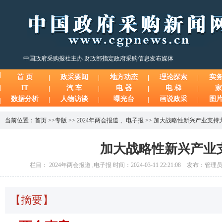
中国政府采购报社主办 财政部指定政府采购信息发布媒体
首 页
政采要闻
地方动态
理论探索
实
IT
汽 车
电 器
电 梯
家
数据分析
人物访谈
曝光台
画说政采
图
当前位置：
首页
>>
专版
>>
2024年两会报道
、
电子报
>>
加大战略性新兴产业支持
加大战略性新兴产业
栏目： 2024年两会报道 ,电子报 时间：2024-03-11 22:21:08 发布：管
【摘要】