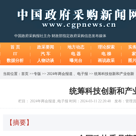
中国政府采购报社主办 财政部指定政府采购信息发布媒体
首 页
政采要闻
地方动态
理论探索
实
IT
汽 车
电 器
电 梯
家
数据分析
人物访谈
曝光台
画说政采
图
当前位置：
首页
>>
专版
>>
2024年两会报道
、
电子报
>>
统筹科技创新和产业创新
统筹科技创新和产
栏目： 2024年两会报道 ,电子报 时间：2024-03-11 22:20:48 发布：管
【摘要】