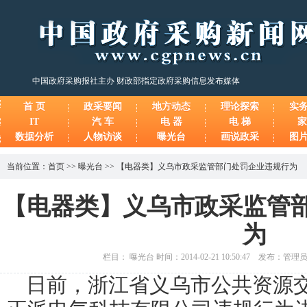
中国政府采购报社主办 财政部指定政府采购信息发布媒体
首 页
政采要闻
地方动态
理论探索
实
IT
汽 车
电 器
电 梯
家
数据分析
人物访谈
曝光台
画说政采
图
当前位置：
首页
>>
曝光台
>>
【电器类】义乌市政采监管部门处罚企业违规行为
【电器类】义乌市政采监管
为
栏目： 曝光台 时间：2014-02-21 10:50:47 发布：管
日前，浙江省义乌市公共资源