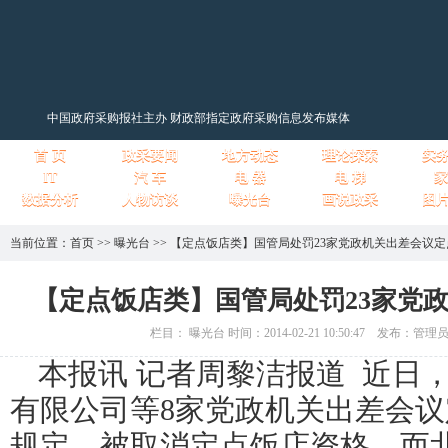
中国政府采购报社主办 财政部指定政府采购信息发布媒体
首 页
政采要闻
地方动态
理论探索
实
IT
汽 车
电 器
电 梯
家
数据分析
人物访谈
曝光台
画说政采
图
当前位置：
首页
>>
曝光台
>>
【定点饭店类】国管局处罚23家党政机关出差会议定
【定点饭店类】国管局处罚23家党
栏目： 曝光台 时间：2014-02-21 10:50:47 发布：管
本报讯 记者周黎洁报道 近日
有限公司等8家党政机关出差会
规定，被取消定点饭店资格，而北