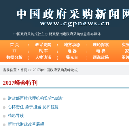
中国政府采购报社主办 财政部指定政府采购信息发布媒体
首 页
政采要闻
地方动态
理论探索
实
IT
汽 车
电 器
电 梯
家
数据分析
人物访谈
曝光台
画说政采
图
当前位置：
首页
>>
2017年中国政府采购高峰论坛
2017峰会特刊
财政部再推代理机构监管“加法”
心怀责任 勇于担当 发挥智慧
精彩导读
新时代财政改革展望