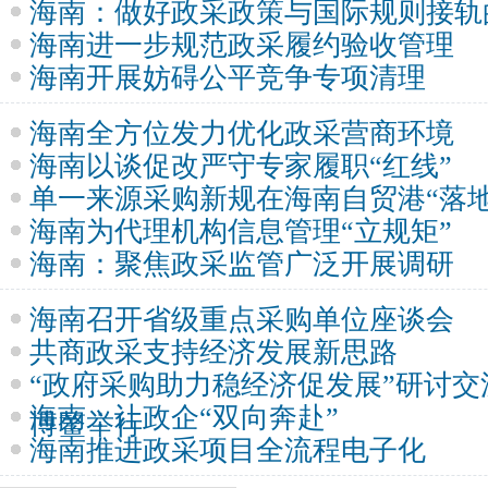
海南：做好政采政策与国际规则接轨
海南进一步规范政采履约验收管理
海南开展妨碍公平竞争专项清理
海南全方位发力优化政采营商环境
海南以谈促改严守专家履职“红线”
单一来源采购新规在海南自贸港“落地
海南为代理机构信息管理“立规矩”
海南：聚焦政采监管广泛开展调研
海南召开省级重点采购单位座谈会
共商政采支持经济发展新思路
“政府采购助力稳经济促发展”研讨
海南：让政企“双向奔赴”
博鳌举行
海南推进政采项目全流程电子化