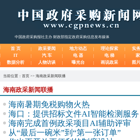
中国政府采购报社主办 财政部指定政府采购信息发布媒体
首 页
政采要闻
地方动态
理论探索
实
IT
汽 车
电 器
电 梯
家
数据分析
人物访谈
曝光台
画说政采
图
当前位置：
首页
>>
海南政采新闻联播
海南政采新闻联播
海南暑期免税购物火热
海口：提供招标文件AI智能检测服务
海南完成首例政采项目AI辅助评审
从“最后一碗米”到“第一张订单”