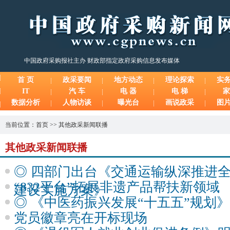
中国政府采购报社主办 财政部指定政府采购信息发布媒体
首 页
政采要闻
地方动态
理论探索
实
IT
汽 车
电 器
电 梯
家
数据分析
人物访谈
曝光台
画说政采
图
当前位置：
首页
>>
其他政采新闻联播
其他政采新闻联播
◎ 四部门出台《交通运输纵深推进
“832平台”拓展非遗产品帮扶新领域
建设实施方案》
◎ 《中医药振兴发展“十五五”规划
党员徽章亮在开标现场