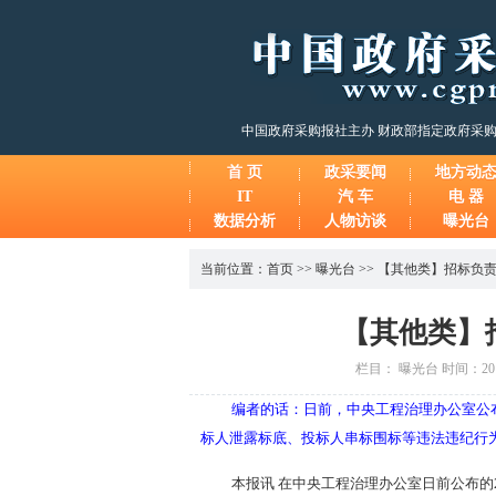
中国政府采购报社主办 财政部指定政府采
首 页
政采要闻
地方动
IT
汽 车
电 器
数据分析
人物访谈
曝光台
当前位置：
首页
>>
曝光台
>>
【其他类】招标负
【其他类】
栏目： 曝光台 时间：2014
编者的话：日前，中央工程治理办公室公
标人泄露标底、投标人串标围标等违法违纪行
本报讯 在中央工程治理办公室日前公布的