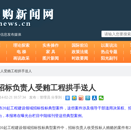
购信息发布媒体
态
理论探索
实务操作
国际前沿
以案说法
电 梯
家 具
政策法规
热点专题
画说政采
图片新闻
时政要闻
阳光副刊
责人受贿工程拱手送人
招标负责人受贿工程拱手送人
-02-21 10:57:34 发布：管理员 分享到：
布20起工程建设领域招标投标典型案件，这些案件涉及领导干部滥用决策权、
为，本报将在曝光台栏目中陆续刊登这些典型案例。
20起工程建设领域招标投标典型案件中，招标负责人收受投标人贿赂的案件有2