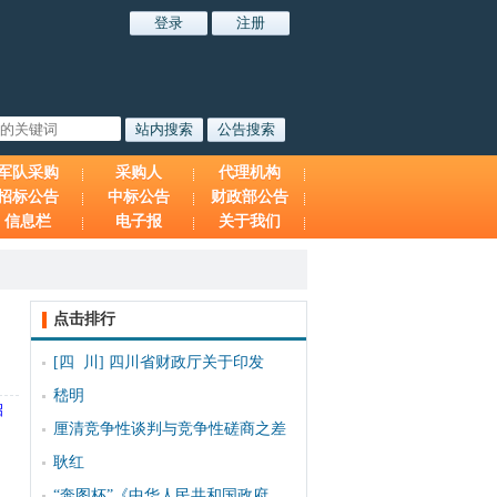
军队采购
采购人
代理机构
招标公告
中标公告
财政部公告
信息栏
电子报
关于我们
点击排行
[四 川]
四川省财政厅关于印发
嵇明
招
厘清竞争性谈判与竞争性磋商之差
耿红
“奔图杯”《中华人民共和国政府