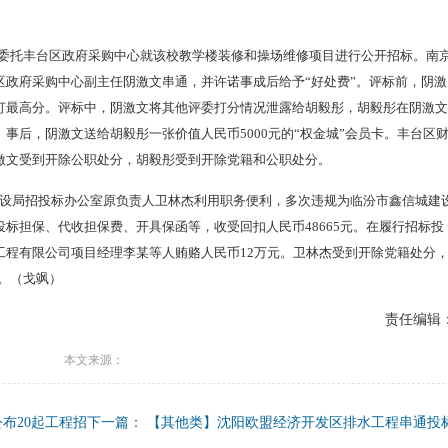
学委托丰台区政府采购中心就该校教学楼装修和操场维修项目进行公开招标。南
区政府采购中心副主任阴激文串通，并许诺事成后给予“好处费”。评标前，阴激
打最高分。评标中，阴激文将其他评委打分情况泄露给胡毅彤，胡毅彤在阴激文
事后，阴激文送给胡毅彤一张价值人民币5000元的“权金城”会员卡。丰台区
激文受到开除公职处分，胡毅彤受到开除党籍和公职处分。
都区建设局招投标办公室原负责人卫林杰利用职务便利，多次违规为临汾市鑫信城建
标担保、代收担保费、开具保函等，收受回扣人民币48665元。在履行招标投
工程有限公司项目经理李某等人贿赂人民币12万元。卫林杰受到开除党籍处分
年。（戈飒）
责任编辑
本文来源：
布20起工程招
下一篇：
【其他类】沈阳欧盟经济开发区排水工程串通投