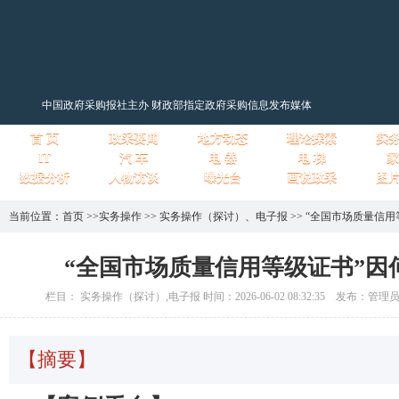
中国政府采购报社主办 财政部指定政府采购信息发布媒体
首 页
政采要闻
地方动态
理论探索
实
IT
汽 车
电 器
电 梯
家
数据分析
人物访谈
曝光台
画说政采
图
当前位置：
首页
>>
实务操作
>>
实务操作（探讨）
、
电子报
>>
“全国市场质量信用
“全国市场质量信用等级证书”因
栏目： 实务操作（探讨）,电子报 时间：2026-06-02 08:32:35 发布：管理
【摘要】