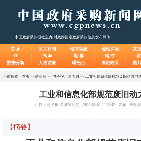
中国政府采购报社主办 财政部指定政府采购信息发布媒体
首 页
政采要闻
地方动态
理论探索
实
IT
汽 车
电 器
电 梯
家
数据分析
人物访谈
曝光台
画说政采
图
当前位置：
首页
>>
供应商
>>
电子报
、
绿周刊
>>
工业和信息化部规范废旧动力电
工业和信息化部规范废旧动
栏目： 电子报,绿周刊 时间：2026-06-01 20:28:42 发布：管
【摘要】