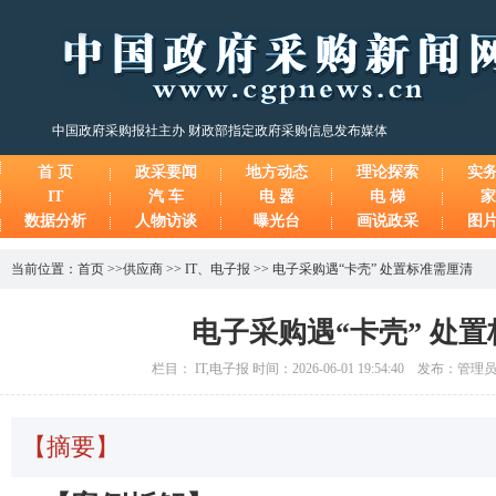
中国政府采购报社主办 财政部指定政府采购信息发布媒体
首 页
政采要闻
地方动态
理论探索
实
IT
汽 车
电 器
电 梯
家
数据分析
人物访谈
曝光台
画说政采
图
当前位置：
首页
>>
供应商
>>
IT
、
电子报
>>
电子采购遇“卡壳” 处置标准需厘清
电子采购遇“卡壳” 处
栏目： IT,电子报 时间：2026-06-01 19:54:40 发布：管
【摘要】