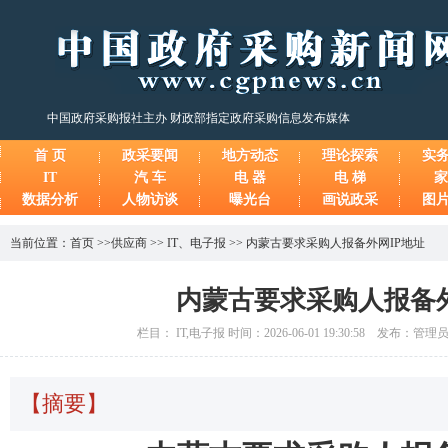
中国政府采购报社主办 财政部指定政府采购信息发布媒体
首 页
政采要闻
地方动态
理论探索
实
IT
汽 车
电 器
电 梯
家
数据分析
人物访谈
曝光台
画说政采
图
当前位置：
首页
>>
供应商
>>
IT
、
电子报
>>
内蒙古要求采购人报备外网IP地址
内蒙古要求采购人报备外
栏目： IT,电子报 时间：2026-06-01 19:30:58 发布：管
【摘要】