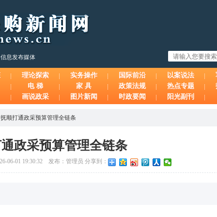
购信息发布媒体
态
理论探索
实务操作
国际前沿
以案说法
电 梯
家 具
政策法规
热点专题
画说政采
图片新闻
时政要闻
阳光副刊
>
抚顺打通政采预算管理全链条
打通政采预算管理全链条
06-01 19:30:32 发布：管理员 分享到：