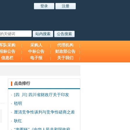
军队采购
采购人
代理机构
招标公告
中标公告
财政部公告
信息栏
电子报
关于我们
点击排行
[四 川]
四川省财政厅关于印发
嵇明
厘清竞争性谈判与竞争性磋商之差
耿红
“奔图杯”《中华人民共和国政府