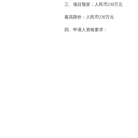
三、项目预算：人民币230万元
最高限价：人民币230万元
四、申请人资格要求：
（一）须满足《中华人民共和国政府采
（二）本项目的特定资格要求：
1.投标产品属于二类或三类医疗器械
注册证复印件）。
2.如果投标人不是所投产品的制造商
案证明（提供《第二类医疗器械经营备案凭
经营或销售第二类医疗器械的内容）；所投
供许可证复印件）。
3.所投产品若为进口产品，须提供制
（三）本项目不接受联合体投标。