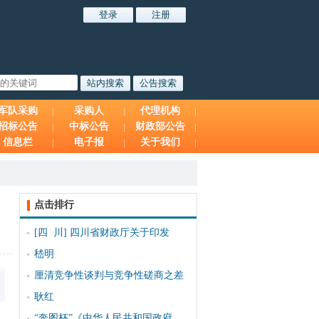
军队采购
采购人
代理机构
招标公告
中标公告
财政部公告
信息栏
电子报
关于我们
点击排行
[四 川]
四川省财政厅关于印发
嵇明
厘清竞争性谈判与竞争性磋商之差
耿红
“奔图杯”《中华人民共和国政府