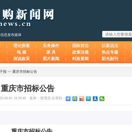
购信息发布媒体
态
理论探索
实务操作
国际前沿
以案说法
电 梯
家 具
政策法规
热点专题
画说政采
图片新闻
时政要闻
阳光副刊
子报
>>
重庆市招标公告
重庆市招标公告
-06-01 18:39:40 发布：管理员 分享到：
重庆市招标公告