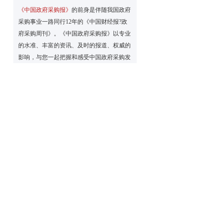
《中国政府采购报》
的前身是伴随我国政府
采购事业一路同行12年的《中国财经报?政
府采购周刊》。《中国政府采购报》以专业
的水准、丰富的资讯、及时的报道、权威的
影响，与您一起把握和感受中国政府采购发
展事业的脉搏与动向。
《中国政府采购报》为国际流行对开大报，
精美彩色印刷；每周二、周五出版，每期8
个版，全年订价276元，每月定价23元，每
季定价69元。零售每份3元。可以破月、破
季订阅。 可以破月、破季订阅。
欢迎订阅
《中国政府采购报》
！
订阅方式：邮局订阅（请到当地邮局直接订
阅）