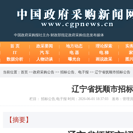
中国政府采购报社主办 财政部指定政府采购信息发布媒体
首 页
政采要闻
地方动态
理论探索
实
IT
汽 车
电 器
电 梯
家
数据分析
人物访谈
曝光台
画说政采
图
当前位置：
首页
>>
政府采购公告
>>
招标公告
、
电子报
>>
辽宁省抚顺市招标公告
辽宁省抚顺市招
栏目： 招标公告,电子报 时间：2026-06-01 18:37:03 发布：管
【摘要】