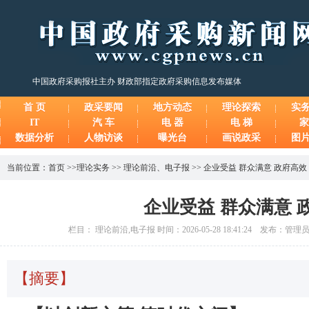
中国政府采购报社主办 财政部指定政府采购信息发布媒体
首 页
政采要闻
地方动态
理论探索
实
IT
汽 车
电 器
电 梯
家
数据分析
人物访谈
曝光台
画说政采
图
当前位置：
首页
>>
理论实务
>>
理论前沿
、
电子报
>>
企业受益 群众满意 政府高效
企业受益 群众满意 
栏目： 理论前沿,电子报 时间：2026-05-28 18:41:24 发布：管
【摘要】