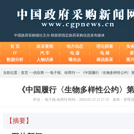
中国政府采购报社主办 财政部指定政府采购信息发布媒体
首 页
政采要闻
地方动态
理论探索
实
IT
汽 车
电 器
电 梯
家
数据分析
人物访谈
曝光台
画说政采
图
当前位置：
首页
>>
供应商
>>
电子报
、
绿周刊
>>
《中国履行〈生物多样性公约〉
《中国履行〈生物多样性公约〉
栏目： 电子报,绿周刊 时间：2026-05-25 21:57:35 发布：管
【摘要】