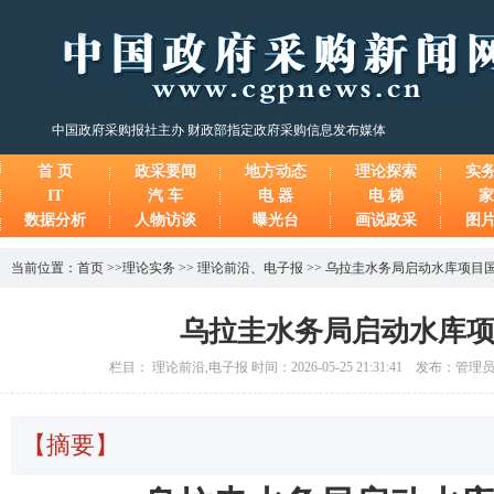
中国政府采购报社主办 财政部指定政府采购信息发布媒体
首 页
政采要闻
地方动态
理论探索
实
IT
汽 车
电 器
电 梯
家
数据分析
人物访谈
曝光台
画说政采
图
当前位置：
首页
>>
理论实务
>>
理论前沿
、
电子报
>>
乌拉圭水务局启动水库项目
乌拉圭水务局启动水库
栏目： 理论前沿,电子报 时间：2026-05-25 21:31:41 发布：管
【摘要】