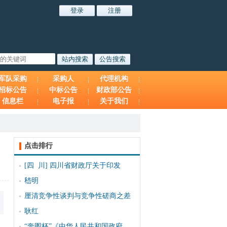
军队采购
采购人
代理机构
招标公告
中标公告
财政部公告
信息栏
电子报
关于我们
点击排行
[四 川]
四川省财政厅关于印发
嵇明
厘清竞争性谈判与竞争性磋商之差
耿红
“奔图杯”《中华人民共和国政府