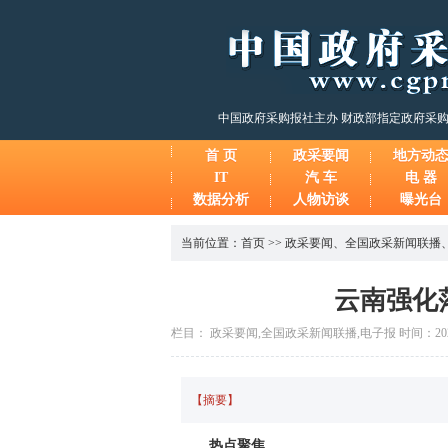
中国政府采购报社主办 财政部指定政府采
首 页
政采要闻
地方动
IT
汽 车
电 器
数据分析
人物访谈
曝光台
当前位置：
首页
>>
政采要闻
、
全国政采新闻联播
云南强化
栏目： 政采要闻,全国政采新闻联播,电子报 时间：2026-0
【摘要】
热点聚焦