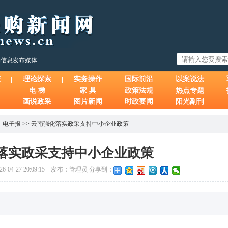
购信息发布媒体
态
理论探索
实务操作
国际前沿
以案说法
电 梯
家 具
政策法规
热点专题
画说政采
图片新闻
时政要闻
阳光副刊
、
电子报
>>
云南强化落实政采支持中小企业政策
落实政采支持中小企业政策
4-27 20:09:15 发布：管理员 分享到：