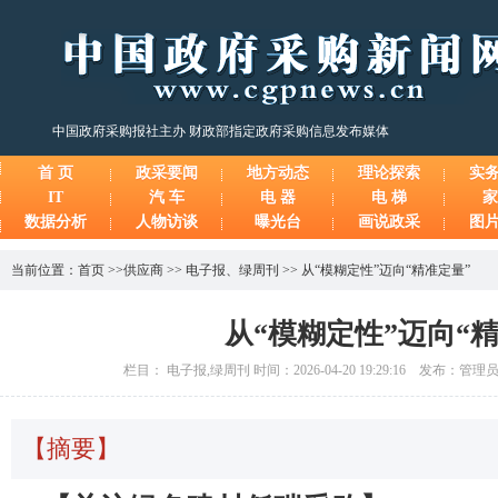
中国政府采购报社主办 财政部指定政府采购信息发布媒体
首 页
政采要闻
地方动态
理论探索
实
IT
汽 车
电 器
电 梯
家
数据分析
人物访谈
曝光台
画说政采
图
当前位置：
首页
>>
供应商
>>
电子报
、
绿周刊
>>
从“模糊定性”迈向“精准定量”
从“模糊定性”迈向“
栏目： 电子报,绿周刊 时间：2026-04-20 19:29:16 发布：管
【摘要】